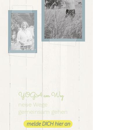
YOGA am
Weg
neue Wege
gemeinsam gehen
melde DICH hier an