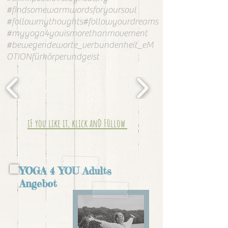
#findsomewarmwordsforyoursoul
#followmythoughts#followyourdreams
#myyoga4youismorethanmovement
#bewegendeworte_verbundenheit_eM
OTIONfürkörperundgeist
iF you like it, klick anD F0llow
YOGA 4 YOU Adults
Angebot