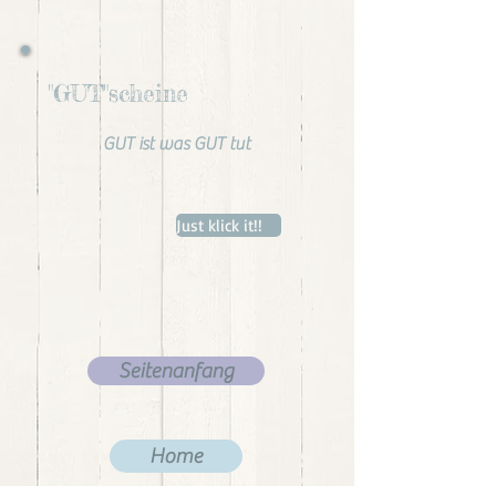
"GUT"scheine
GUT ist was GUT tut
Just klick it!!
Seitenanfang
Home