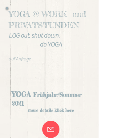
YOGA @ WORK und
PRIVATSTUNDEN
LOG out, shut down,
do YOGA
auf Anfrage
YOGA
Frühjahr/Sommer
2021
more details klick here