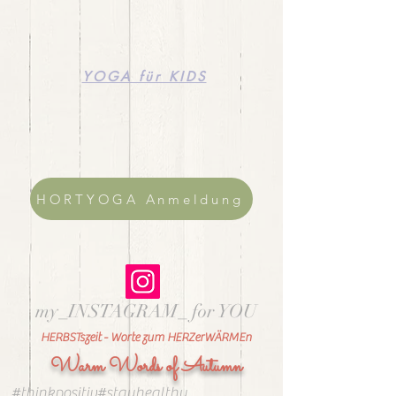
YOGA für KIDS
HORTYOGA Anmeldung
my_INSTAGRAM_ for YOU
HERBSTszeit - Worte zum HERZerWÄRMEn
Warm Words of Autumn
#thinkpositiv#stayhealthy