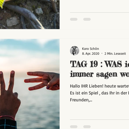
Karo Schön
8. Apr. 2020
2 Min. Lesezeit
TAG 19 : WAS i
immer sagen woll
Hallo IHR Lieben! heute wartet
Es ist ein Spiel , das Ihr in der Familie, mit Euren Eltern,
Freunden,...