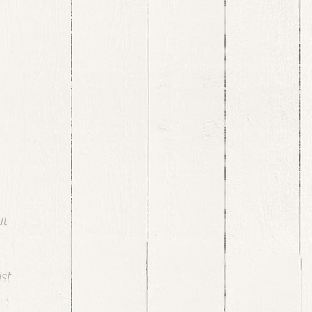
ul
st