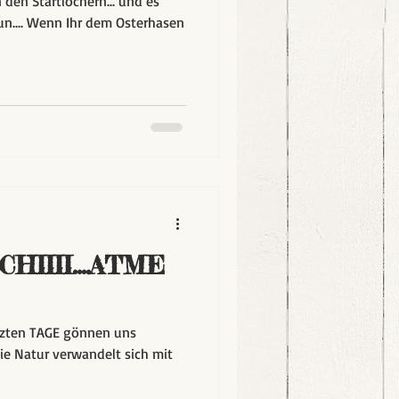
den Startlöchern... und es
tun.... Wenn Ihr dem Osterhasen
HIIII....ATME
etzten TAGE gönnen uns
e Natur verwandelt sich mit