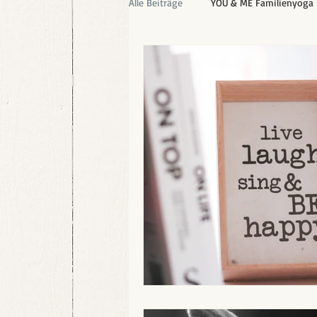
Alle Beiträge
YOU & ME Familienyoga
MIT-GEFÜHL Adventskalender