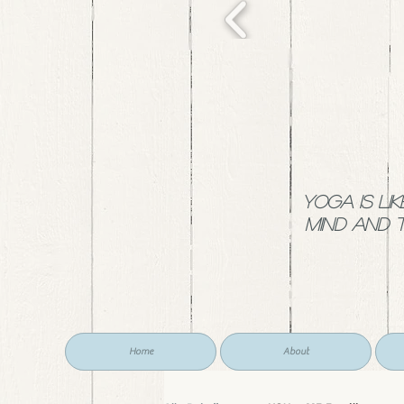
YOGA is li
mind and 
Home
About