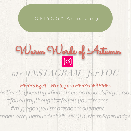
HORTYOGA Anmeldung
Warm Words of Autumn
my_INSTAGRAM_ for YOU
HERBSTszeit - Worte zum HERZerWÄRMEn
ositiv#stayhealthy #findsomewarmwordsforyourso
#followmythoughts#followyourdreams
#myyoga4youismorethanmovement
ndeworte_verbundenheit_eMOTIONfürkörperundgei