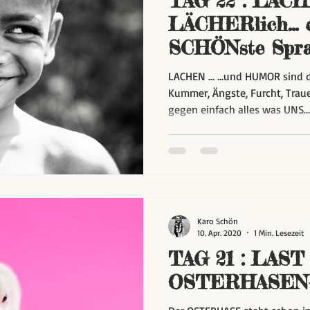
TAG 22 : LACHE
LÄCHERlich... e
SCHÖNste Spra
WELT!!
LACHEN ... ...und HUMOR sind 
Kummer, Ängste, Furcht, Trau
gegen einfach alles was UNS...
Karo Schön
10. Apr. 2020
1 Min. Lesezeit
TAG 21 : LAST
OSTERHASEN-