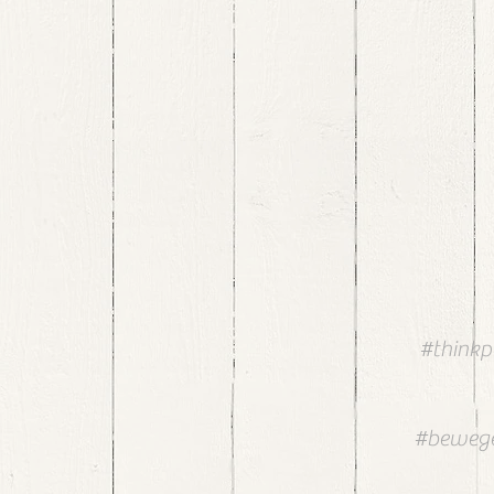
#thinkp
#bewege