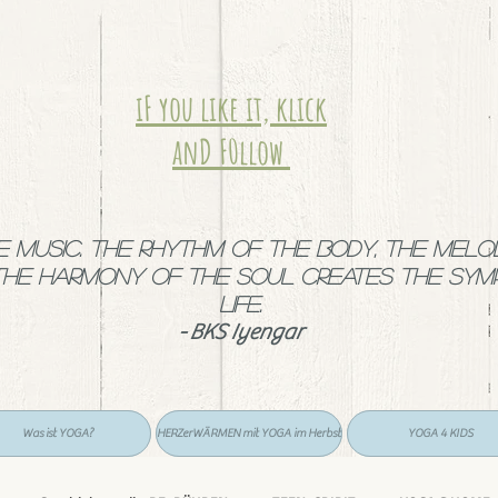
iF you like it, klick
anD F0llow
ke music. The rhythm of the body, the melo
the harmony of the soul creates the sy
life.
- BKS Iyengar
Was ist YOGA?
HERZerWÄRMEN mit YOGA im Herbst
YOGA 4 KIDS