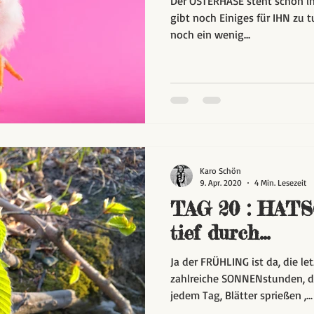
Der OSTERHASE steht schon in 
gibt noch Einiges für IHN zu 
noch ein wenig...
Karo Schön
9. Apr. 2020
4 Min. Lesezeit
TAG 20 : HATSC
tief durch...
Ja der FRÜHLING ist da, die l
zahlreiche SONNENstunden, di
jedem Tag, Blätter sprießen ,...