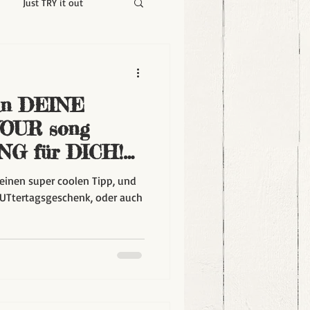
Just TRY it out
 in DEINE
YOUR song
G für DICH!
AR!!
 einen super coolen Tipp, und
 MUTtertagsgeschenk, oder auch