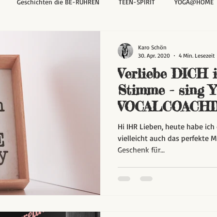
Geschichten die BE-RÜHREN
TEEN-SPIRIT
YOGA@HOME
Karo Schön
30. Apr. 2020
4 Min. Lesezeit
Verliebe DICH
Stimme - sing 
VOCALCOACHIN
Be your own ST
Hi IHR Lieben, heute habe ich
vielleicht auch das perfekte
Geschenk für...