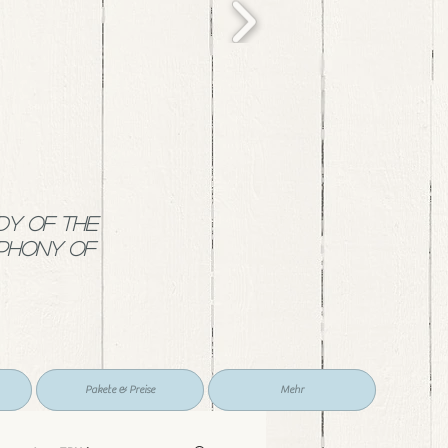
dy of the
mphony of
Pakete & Preise
Mehr