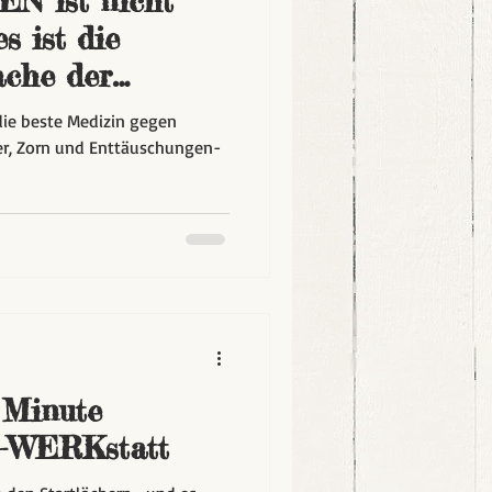
N ist nicht
s ist die
che der
die beste Medizin gegen
er, Zorn und Enttäuschungen-
 Minute
WERKstatt