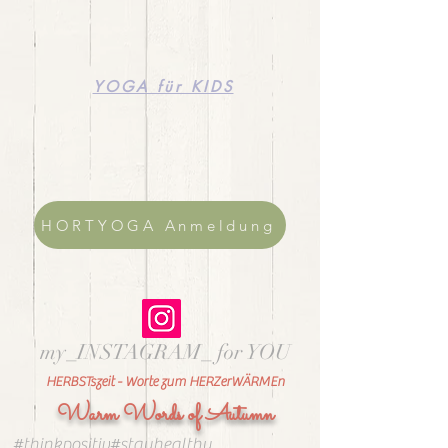
YOGA für KIDS
HORTYOGA Anmeldung
my_INSTAGRAM_ for YOU
HERBSTszeit - Worte zum HERZerWÄRMEn
Warm Words of Autumn
#thinkpositiv#stayhealthy