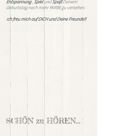
Entspannung
,
Spiel
und
Spaß
Deinem
Geburtstag noch mehr FARBE zu verleihen.
I
ch freu mich auf DICH und Deine Freunde!!
SCHÖN zu HÖREN...