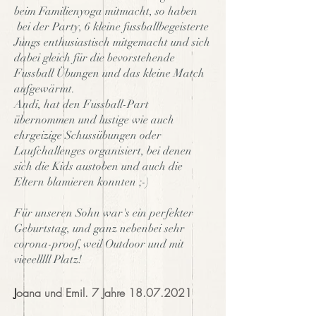
beim Familienyoga mitmacht, so haben
bei der Party, 6 kleine fussballbegeisterte
Jungs enthusiastisch mitgemacht und sich
dabei gleich für die bevorstehende
Fussball Übungen und das kleine Match
aufgewärmt.
Andi, hat den Fussball-Part
übernommen und lustige wie auch
ehrgeizige Schussübungen oder
Laufchallenges organisiert, bei denen
sich die Kids austoben und auch die
Eltern blamieren konnten ;-)
Für unseren Sohn war's ein perfekter
Geburtstag, und ganz nebenbei sehr
corona-proof, weil Outdoor und mit
vieeelllll Platz!
J
oana und Emil. 7 Jahre
18.07.2021