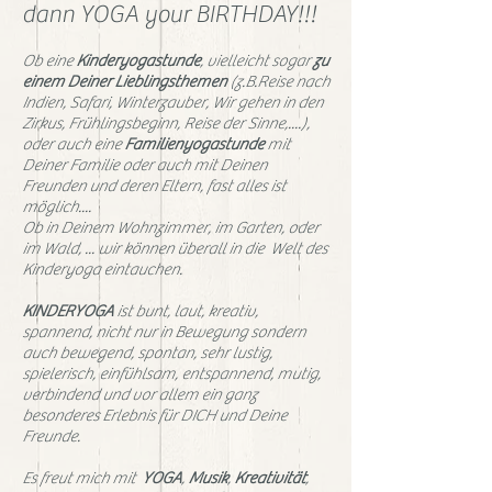
dann YOGA your BIRTHDAY!!!
Ob eine
Kinderyogastunde
, vielleicht sogar
zu
einem Deiner Lieblingsthemen
(z.B.Reise nach
Indien, Safari, Winterzauber, Wir gehen in den
Zirkus, Frühlingsbeginn, Reise der Sinne,....),
oder auch eine
Familienyogastunde
mit
Deiner Familie oder auch mit Deinen
Freunden und deren Eltern, fast alles ist
möglich....
Ob in Deinem Wohnzimmer, im Garten, oder
im Wald, ... wir können überall in die Welt des
Kinderyoga eintauchen.
KINDERYOGA
ist bunt, laut, kreativ,
spannend, nicht nur in Bewegung sondern
auch bewegend, spontan, sehr lustig,
spielerisch, einfühlsam, entspannend, mutig,
verbindend und vor allem ein ganz
besonderes Erlebnis für DICH und Deine
Freunde.
Es freut mich mit
YOGA
,
Musik
,
Kreativität
,