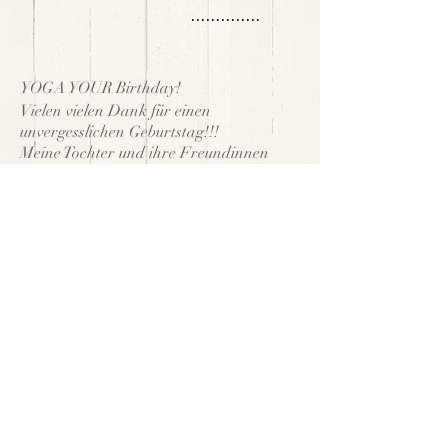
..............
YOGA YOUR Birthday!
Vielen vielen Dank für einen
unvergesslichen Geburtstag!!!
Meine Tochter und ihre Freundinnen
hatten einen tollenNachmittag!!
ES MUSS VON HERZEN KOMMEN,
WAS AUF HERZEN WIRKEN SOLL !
....das steht bei dir groß auf deiner
Website und du lebst das mit Leib und
Seele.
Die Kinder hatten zu dir sofort vollstes
Vertrauen und haben sich bei deinen
Übungen
sehr wohl gefühlt.
DANKE, liebe Karo, für das