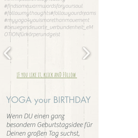
#findsomewarmwordsforyoursoul
#followmythoughts#followyourdreams
#myyoga4youismorethanmovement
#bewegendeworte_verbundenheit_eM
OTIONfürkörperundgeist
iF you like it, klick anD F0llow
YOGA your BIRTHDAY
Wenn DU einen ganz
besondern Geburtstagsidee für
Deinen großen Tag suchst,