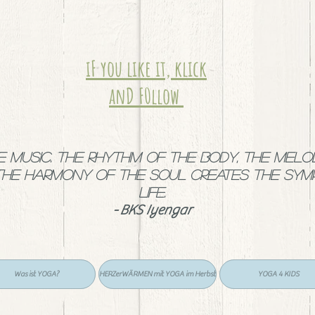
iF you like it, klick
anD F0llow
ke music. The rhythm of the body, the melo
the harmony of the soul creates the sy
life.
- BKS Iyengar
Was ist YOGA?
HERZerWÄRMEN mit YOGA im Herbst
YOGA 4 KIDS