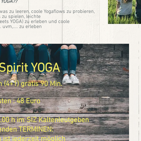
t YOGA??
as zu leeren, coole Yogaflows zu probieren,
 zu spielen, leichte
ts YOGA) zu erleben und coole
 uvm,.... zu erleben
pirit YOGA
n (4+1) gratis 90 Min.
ten : 48 Euro
.00 h im SIZ Kaltenleutgeben
genden TERMINEN:
 ist jederzeit möglich