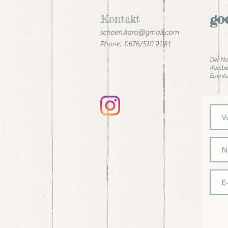
go
Kontakt
schoen.karo@gmail.com
Phone: 0676/510 91 81
Der Ne
Kursbe
Events