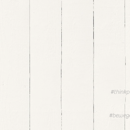
#thinkp
#bewege