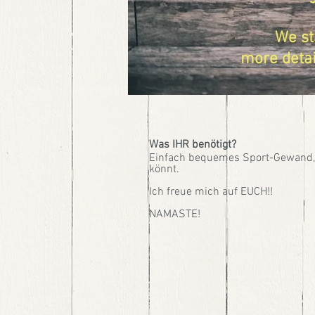
We st
more detai
Was IHR benötigt?
Einfach bequemes Sport-Gewand,
könnt.
Ich freue mich auf EUCH!!
NAMASTE!