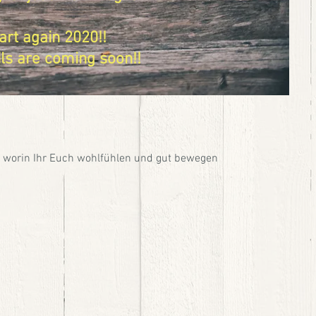
art again 2020!!
ls are coming soon!!
 worin Ihr Euch
wohlfühlen und gut bewegen