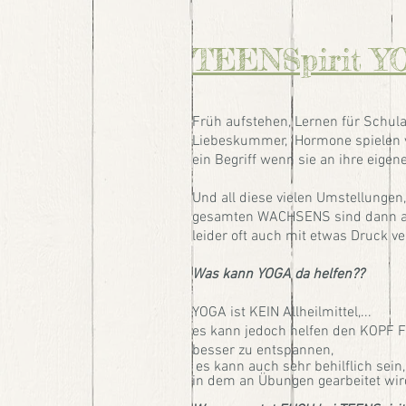
TEENSpirit Y
Früh aufstehen, Lernen für Schul
Liebeskummer, Hormone spielen ver
ein Begriff wenn sie an ihre ei
Und all diese vielen Umstellungen
gesamten WACHSENS sind dann auc
leider oft auch mit etwas Druck ve
Was kann YOGA da helfen??
YOGA ist KEIN Allheilmittel,...
es kann jedoch helfen den KOPF 
besser zu entspannen,
es kann auch sehr behilflich sei
in dem an Übungen gearbeitet wird