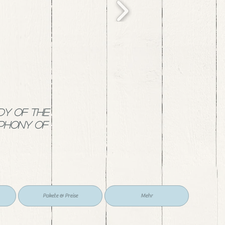
dy of the
mphony of
Pakete & Preise
Mehr