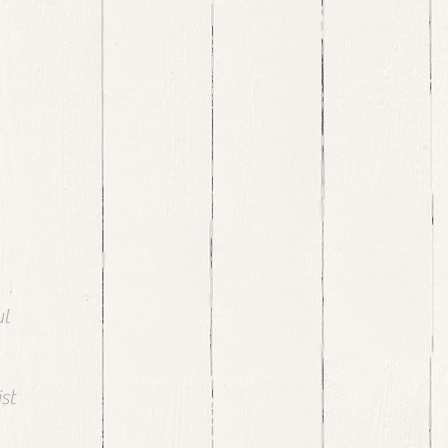
ul
st