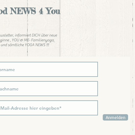
od NEWS 4 You
wsletter, informiert DICH über neue
ginne , YOU & ME- Familienyoga,
 und sämtliche YOGA NEWS !!!
Anmelden