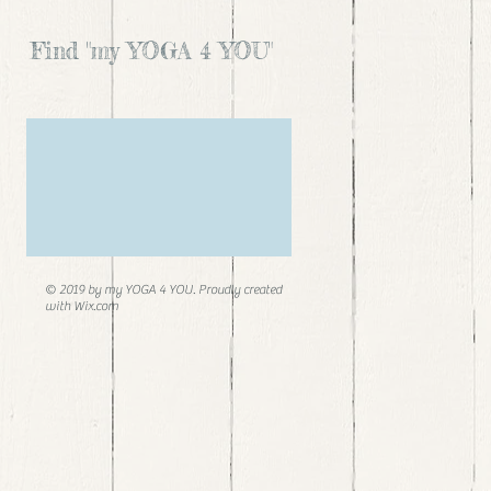
Find "my YOGA 4 YOU"
© 2019 by my YOGA 4 YOU. Proudly created
with
Wix.com