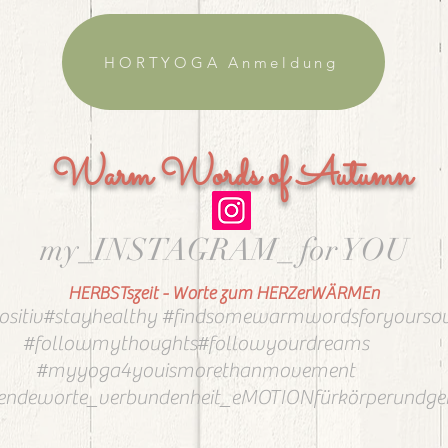
HORTYOGA Anmeldung
Warm Words of Autumn
my_INSTAGRAM_ for YOU
HERBSTszeit - Worte zum HERZerWÄRMEn
ositiv#stayhealthy #findsomewarmwordsforyourso
#followmythoughts#followyourdreams
#myyoga4youismorethanmovement
ndeworte_verbundenheit_eMOTIONfürkörperundgei