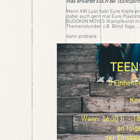
Was erwartet EUCH bei TEENSpiri
Wenn IHR Lust habt Eure Köpfe etw
dabei auch gern mal Eure Playlists
BUDOKON MOVES (Kampfkunst mee
Themenstunden z.B. Blind Yoga, ....
dann probiere
TEENS
5 Einheite
Kos
Wann: 16.30 h - 18
an fol
der Einstieg