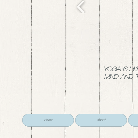
YOGA is li
mind and 
Home
About