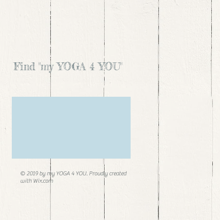
Find "my YOGA 4 YOU"
© 2019 by my YOGA 4 YOU. Proudly created
with
Wix.com