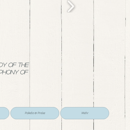
dy of the
mphony of
Pakete & Preise
Mehr