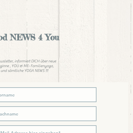
od NEWS 4 You
wsletter, informiert DICH über neue
ginne , YOU & ME- Familienyoga,
 und sämtliche YOGA NEWS !!!