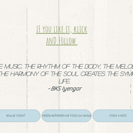
iF you like it, klick
anD F0llow
ke music. The rhythm of the body, the melo
the harmony of the soul creates the sy
life.
- BKS Iyengar
Was ist YOGA?
HERZerWÄRMEN mit YOGA im Herbst
YOGA 4 KIDS