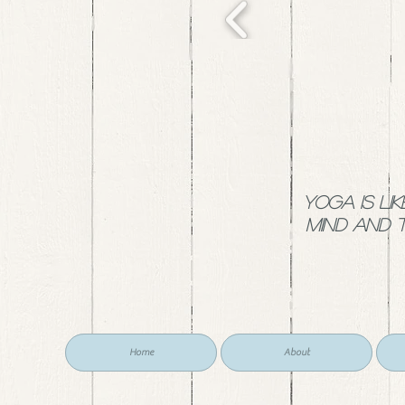
YOGA is li
mind and 
Home
About