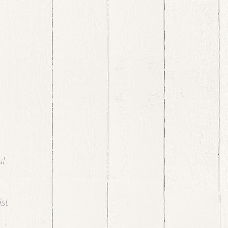
ul
st