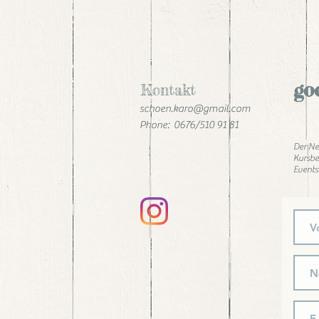
go
Kontakt
schoen.karo@gmail.com
Phone: 0676/510 91 81
Der Ne
Kursbe
Events