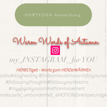
HORTYOGA Anmeldung
Warm Words of Autumn
my_INSTAGRAM_ for YOU
HERBSTszeit - Worte zum HERZerWÄRMEn
ositiv#stayhealthy #findsomewarmwordsforyourso
#followmythoughts#followyourdreams
#myyoga4youismorethanmovement
ndeworte_verbundenheit_eMOTIONfürkörperundgei