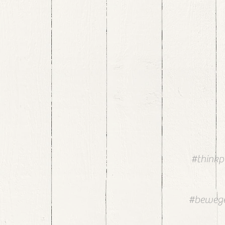
#thinkp
#bewege