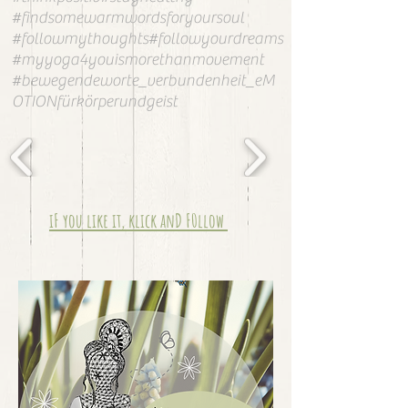
#findsomewarmwordsforyoursoul
#followmythoughts#followyourdreams
#myyoga4youismorethanmovement
#bewegendeworte_verbundenheit_eM
OTIONfürkörperundgeist
iF you like it, klick anD F0llow