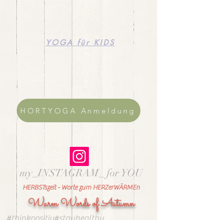
YOGA für KIDS
HORTYOGA Anmeldung
my_INSTAGRAM_ for YOU
HERBSTszeit - Worte zum HERZerWÄRMEn
Warm Words of Autumn
#thinkpositiv#stayhealthy