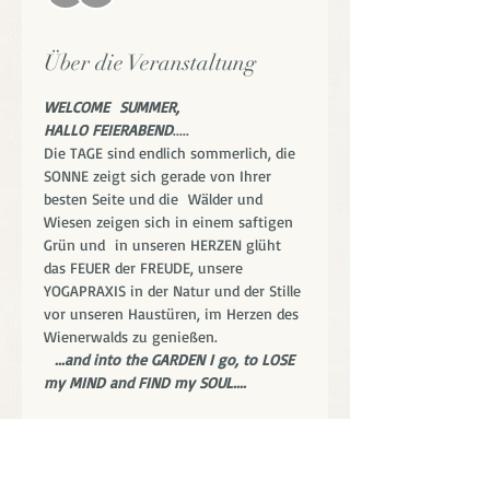
Über die Veranstaltung
WELCOME  SUMMER,
HALLO FEIERABEND
.....
Die TAGE sind endlich sommerlich, die 
SONNE zeigt sich gerade von Ihrer 
besten Seite und die  Wälder und 
Wiesen zeigen sich in einem saftigen 
Grün und  in unseren HERZEN glüht 
das FEUER der FREUDE, unsere 
YOGAPRAXIS in der Natur und der Stille 
vor unseren Haustüren, im Herzen des 
Wienerwalds zu genießen.
 ...and into the GARDEN I go, to LOSE 
my MIND and FIND my SOUL....
 Den Alltag gemeinsam für einige 
Augenblicke hinter uns zu lassen, 
einfach zu SEIN, dem Körper und dem 