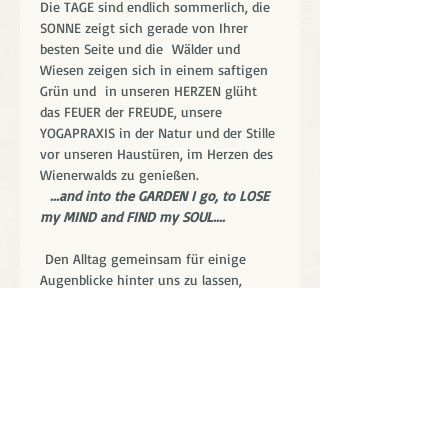
Die TAGE sind endlich sommerlich, die 
SONNE zeigt sich gerade von Ihrer 
besten Seite und die  Wälder und 
Wiesen zeigen sich in einem saftigen 
Grün und  in unseren HERZEN glüht 
das FEUER der FREUDE, unsere 
YOGAPRAXIS in der Natur und der Stille 
vor unseren Haustüren, im Herzen des 
Wienerwalds zu genießen.
 ...and into the GARDEN I go, to LOSE 
my MIND and FIND my SOUL....
 Den Alltag gemeinsam für einige 
Augenblicke hinter uns zu lassen, 
einfach zu SEIN, dem Körper und dem 
Geist wieder die Aufmerksamkeit zu 
schenken die er braucht  und die 
FREIHEIT zu genießen, nach der wir 
uns sehr gesehnt haben, 
Mehr anzeigen