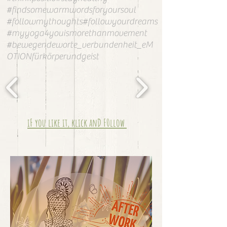
#findsomewarmwordsforyoursoul
#followmythoughts#followyourdreams
#myyoga4youismorethanmovement
#bewegendeworte_verbundenheit_eM
OTIONfürkörperundgeist
iF you like it, klick anD F0llow