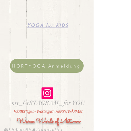
YOGA für KIDS
HORTYOGA Anmeldung
my_INSTAGRAM_ for YOU
HERBSTszeit - Worte zum HERZerWÄRMEn
Warm Words of Autumn
#thinkpositiv#stayhealthy