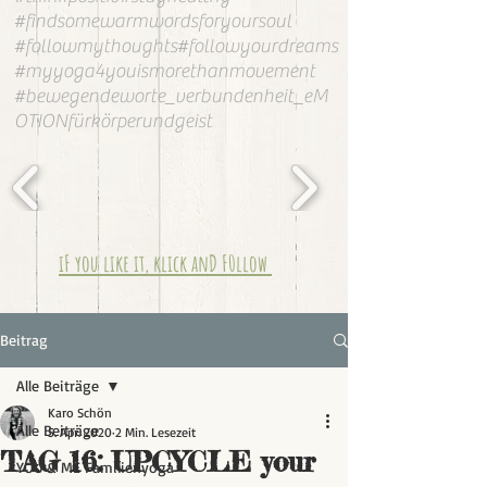
#findsomewarmwordsforyoursoul
#followmythoughts#followyourdreams
#myyoga4youismorethanmovement
#bewegendeworte_verbundenheit_eM
OTIONfürkörperundgeist
iF you like it, klick anD F0llow
Beitrag
Alle Beiträge
Karo Schön
Alle Beiträge
5. Apr. 2020
2 Min. Lesezeit
TAG 16: UPCYCLE your
YOU & ME Familienyoga