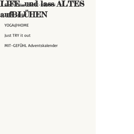
LIFE...und lass ALTES
Geschichten die BE-RÜHREN
aufBLÜHEN
TEEN-SPIRIT
YOGA@HOME
Just TRY it out
MIT-GEFÜHL Adventskalender