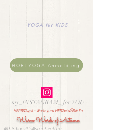
YOGA für KIDS
HORTYOGA Anmeldung
my_INSTAGRAM_ for YOU
HERBSTszeit - Worte zum HERZerWÄRMEn
Warm Words of Autumn
#thinkpositiv#stayhealthy